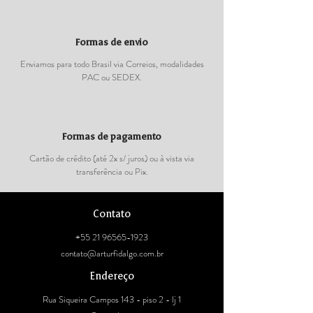
Formas de envio
Enviamos para todo Brasil via Correios, modalidades
PAC ou SEDEX.
Formas de pagamento
Cartão de crédito (até 2x s/ juros) ou à vista via
transferência ou Pix.
Contato
+55 21 96565-1923
contato@arturfidalgo.com.br
Endereço
Rua Siqueira Campos 143 - piso 2 - lj 1