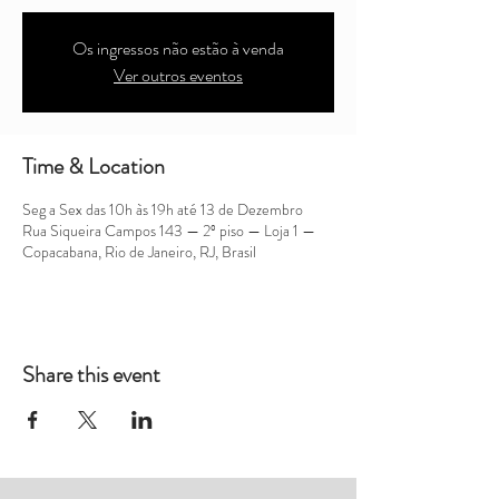
Os ingressos não estão à venda
Ver outros eventos
Time & Location
Seg a Sex das 10h às 19h até 13 de Dezembro
Rua Siqueira Campos 143 — 2º piso — Loja 1 —
Copacabana, Rio de Janeiro, RJ, Brasil
Share this event