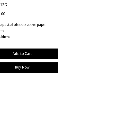
M12G
Price
.00
 e pastel oleoso sobre papel
 cm
ldura
Add to Cart
Buy Now