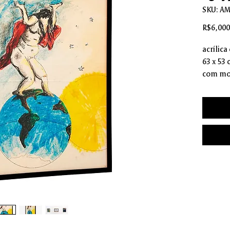
SKU: A
R$6,000
acrílica
63 x 53
com mo