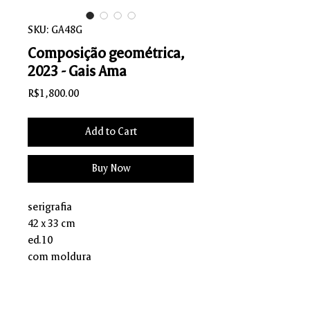
SKU: GA48G
Composição geométrica,
2023 - Gais Ama
Price
R$1,800.00
Add to Cart
Buy Now
serigrafia
42 x 33 cm
ed.10
com moldura