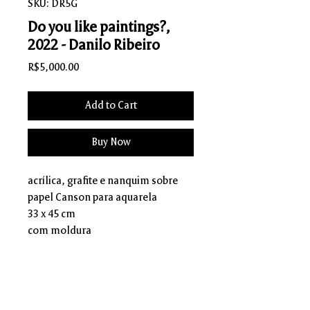
SKU: DR5G
Do you like paintings?,
2022 - Danilo Ribeiro
Price
R$5,000.00
Add to Cart
Buy Now
acrílica, grafite e nanquim sobre
papel Canson para aquarela
33 x 45 cm
com moldura