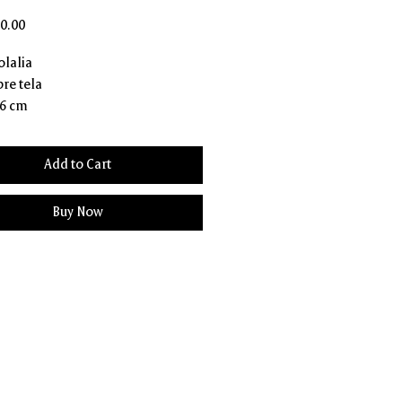
Price
0.00
olalia
re tela
06 cm
Add to Cart
Buy Now