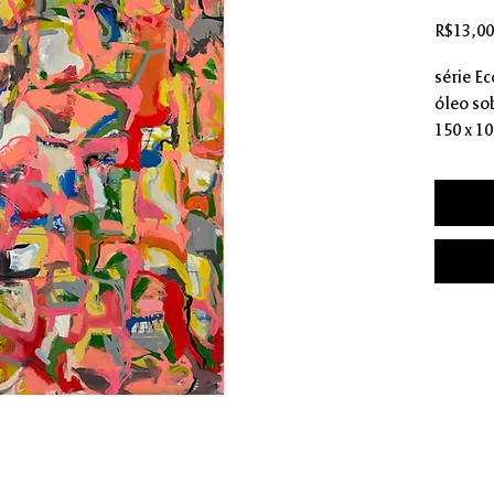
R$13,00
série Ec
óleo sob
150 x 1