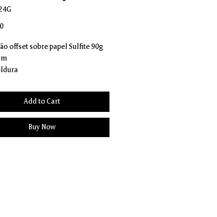
24G
Price
0
o offset sobre papel Sulfite 90g
 cm
ldura
Add to Cart
Buy Now