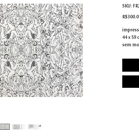
SKU: FR
R$300.0
impressã
44 x 59
sem mo