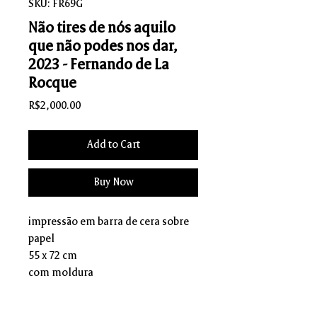
SKU: FR69G
Não tires de nós aquilo
que não podes nos dar,
2023 - Fernando de La
Rocque
Price
R$2,000.00
Add to Cart
Buy Now
impressão em barra de cera sobre
papel
55 x 72 cm
com moldura