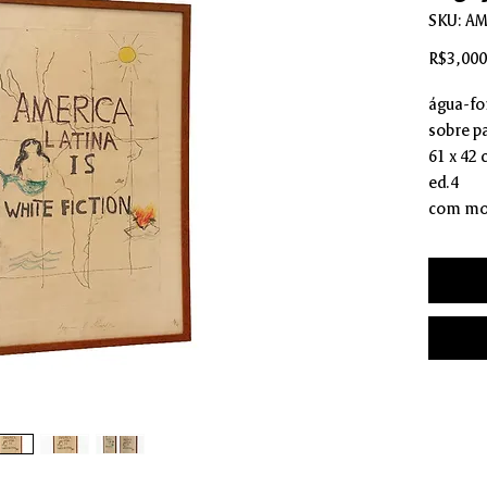
SKU: A
R$3,000
água-fo
sobre p
61 x 42
ed.4
com mo