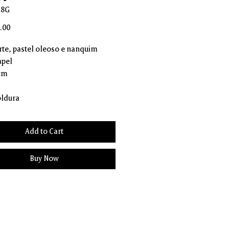
M8G
Price
.00
rte, pastel oleoso e nanquim
apel
 cm
ldura
Add to Cart
Buy Now