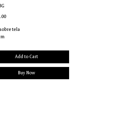
8G
Price
.00
 sobre tela
 cm
Add to Cart
Buy Now