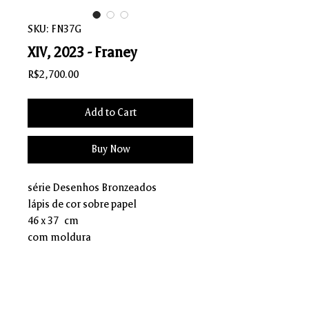
SKU: FN37G
XIV, 2023 - Franey
Price
R$2,700.00
Add to Cart
Buy Now
série Desenhos Bronzeados
lápis de cor sobre papel
46 x 37 cm
com moldura