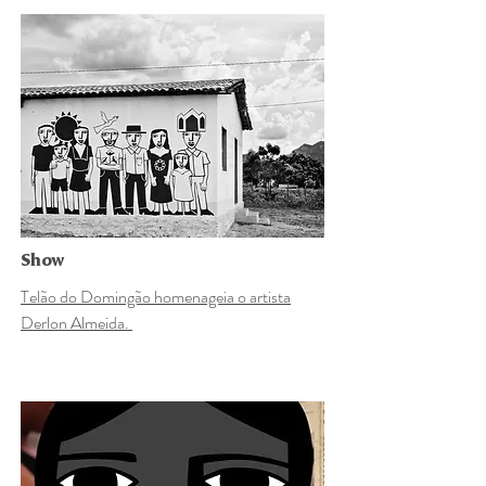
Show
Telão do Domingão homenageia o artista
Derlon Almeida.