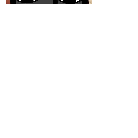
Uol
Exposição da Paulista comemora 10 anos
falando de trabalho e luta.