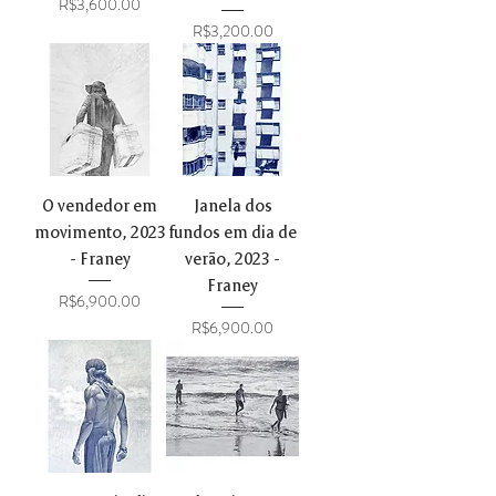
Price
R$3,600.00
Price
R$3,200.00
O vendedor em
Janela dos
movimento, 2023
fundos em dia de
- Franey
verão, 2023 -
Franey
Price
R$6,900.00
Price
R$6,900.00