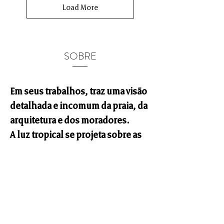
Load More
SOBRE
Em seus trabalhos, traz uma visão
detalhada e incomum da praia, da
arquitetura e dos moradores.
A luz tropical se projeta sobre as
cenas em composições
monocromáticas para buscar um
novo olhar sobre a cidade e seu
cotidiano.