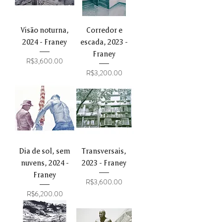
Visão noturna,
Corredor e
2024 - Franey
escada, 2023 -
Franey
Price
R$3,600.00
Price
R$3,200.00
Dia de sol, sem
Transversais,
nuvens, 2024 -
2023 - Franey
Franey
Price
R$3,600.00
Price
R$6,200.00