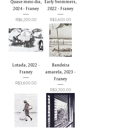
Quase meio dia,
Early Swimmers,
2024 - Franey
2022 - Franey
Price
Price
R$6,200.00
R$3,600.00
Lotada, 2022 -
Bandeira
Franey
amarela, 2023 -
Franey
Price
R$3,600.00
Price
R$3,200.00