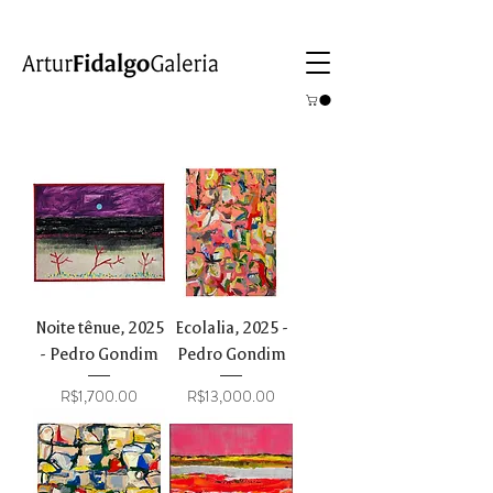
Noite tênue, 2025
Ecolalia, 2025 -
- Pedro Gondim
Pedro Gondim
Price
Price
R$1,700.00
R$13,000.00