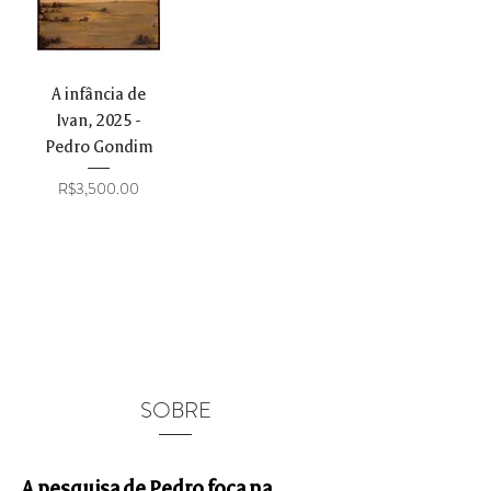
A infância de
Ivan, 2025 -
Pedro Gondim
Price
R$3,500.00
SOBRE
A pesquisa de Pedro foca na