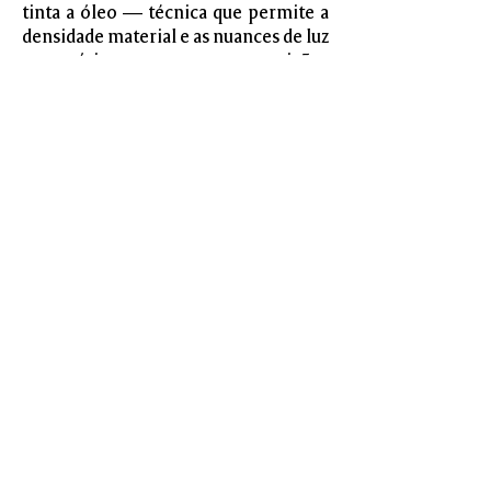
tinta a óleo — técnica que permite a
densidade material e as nuances de luz
necessárias para suas composições
enigmáticas.
Bacharel em Artes Visuais pela
Universidade Federal do Rio de
Janeiro (UFRJ), atualmente, vive e
trabalha em São Paulo.
CV DO ARTISTA
Contato
+55 21 3042 8426