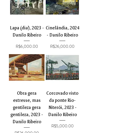
Lapa (dia), 2023 -
Cinelândia, 2024
Danilo Ribeiro
- Danilo Ribeiro
Price
Price
R$6,000.00
R$26,000.00
Obra gera
Corcovado visto
estresse, mas
da ponte Rio-
gentileza gera
Niterói, 2023 -
gentileza, 2023 -
Danilo Ribeiro
Danilo Ribeiro
Price
R$5,000.00
Price
R$26,000.00