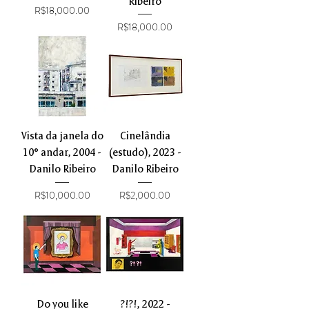
Ribeiro
Price
R$18,000.00
Price
R$18,000.00
Vista da janela do
Cinelândia
10° andar, 2004 -
(estudo), 2023 -
Danilo Ribeiro
Danilo Ribeiro
Price
Price
R$10,000.00
R$2,000.00
Do you like
?!?!, 2022 -