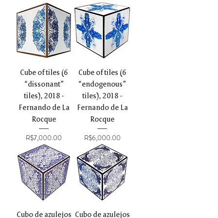
Cube of tiles (6
Cube of tiles (6
“dissonant”
“endogenous”
tiles), 2018 -
tiles), 2018 -
Fernando de La
Fernando de La
Rocque
Rocque
Price
Price
R$7,000.00
R$6,000.00
Cubo de azulejos
Cubo de azulejos