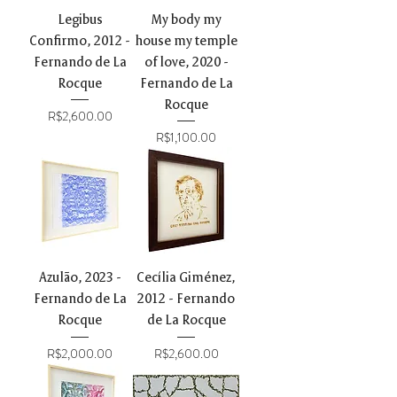
Legibus
My body my
Confirmo, 2012 -
house my temple
Fernando de La
of love, 2020 -
Rocque
Fernando de La
Rocque
Price
R$2,600.00
Price
R$1,100.00
Azulão, 2023 -
Cecília Giménez,
Fernando de La
2012 - Fernando
Rocque
de La Rocque
Price
Price
R$2,000.00
R$2,600.00