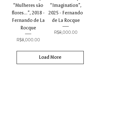
“Mulheres são
“Imagination”,
flores...”, 2018 -
2025 - Fernando
Fernando de La
de La Rocque
Rocque
Price
R$8,000.00
Price
R$8,000.00
Load More