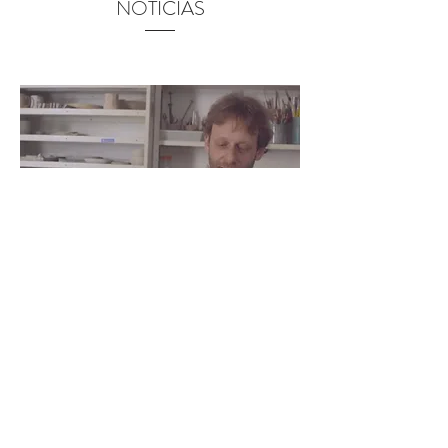
NOTÍCIAS
Rosewood Hotel
Fernando de La Rocque, responsável pelas
cerâmicas nas paredes do restaurante
Blaiseno Rosewood Hotel em São Paulo.